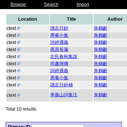
Browse
Search
Import
Location
Title
Author
ctext
讀左日鈔
朱鶴齡
ctext
愚菴小集
朱鶴齡
ctext
詩經通義
朱鶴齡
ctext
禹貢長箋
朱鶴齡
ctext
左氏春秋集說
朱鶴齡
ctext
尚書埤傳
朱鶴齡
ctext
詩經通義
朱鶴齡
ctext
愚菴小集
朱鶴齡
ctext
讀左日鈔補
朱鶴齡
李義山詩集注
朱鶴齡
ctext
Total 10 results.
Primary ID