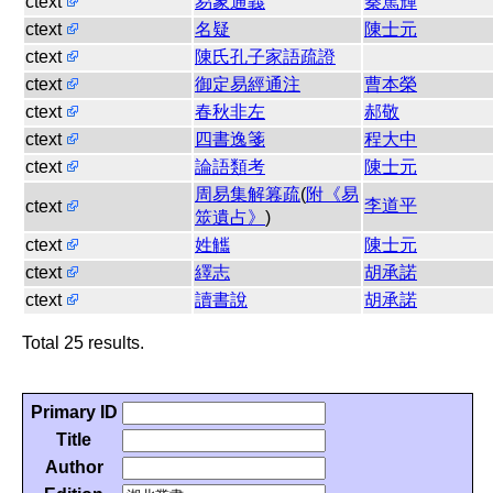
ctext
易象通義
秦篤輝
ctext
名疑
陳士元
ctext
陳氏孔子家語疏證
ctext
御定易經通注
曹本榮
ctext
春秋非左
郝敬
ctext
四書逸箋
程大中
ctext
論語類考
陳士元
周易集解篹疏
(
附《易
李道平
ctext
筮遺占》
)
ctext
姓觿
陳士元
ctext
繹志
胡承諾
ctext
讀書說
胡承諾
Total 25 results.
Primary ID
Title
Author