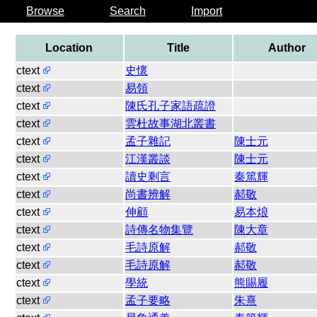
Browse
Search
Import
Location
Title
Author
ctext
史懷
ctext
易領
ctext
陳氏孔子家語疏證
ctext
雲杜故事湖北叢書
ctext
孟子雜記
陳士元
ctext
江漢叢談
陳士元
ctext
讀史剩言
秦篤輝
ctext
尚書辨解
郝敬
ctext
伸顧
易本烺
ctext
詩傳名物集覽
陳大章
ctext
毛詩原解
郝敬
ctext
毛詩原解
郝敬
ctext
學統
熊賜履
ctext
孟子要略
朱熹