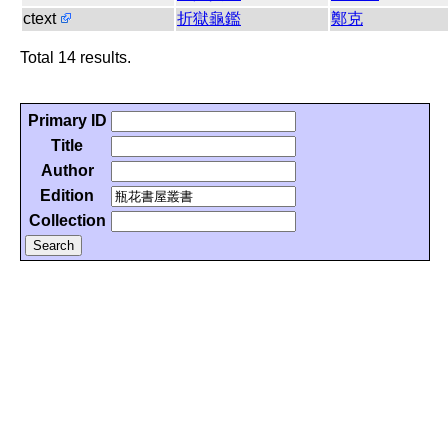
ctext
折獄龜鑑
鄭克
Total 14 results.
Primary ID
Title
Author
Edition
Collection