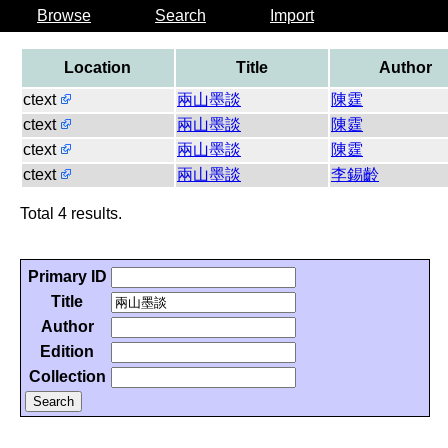
Browse
Search
Import
Location
Title
Author
ctext
兩山墨談
陳霆
ctext
兩山墨談
陳霆
ctext
兩山墨談
陳霆
ctext
兩山墨談
李錫齡
Total 4 results.
Primary ID
Title
Author
Edition
Collection